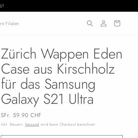
U!
Einloggen
Warenkorb
re Filialen
Zürich Wappen Eden
Case aus Kirschholz
für das Samsung
Galaxy S21 Ultra
Normaler
SFr. 59.90 CHF
Preis
Inkl. Steuern.
Versand
wird beim Checkout berechnet