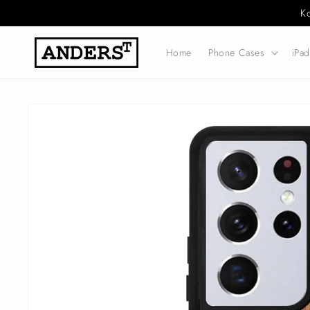
Direkt
K
zum
Inhalt
Home
Phone Cases
iPa
Zu
Produktinformationen
springen