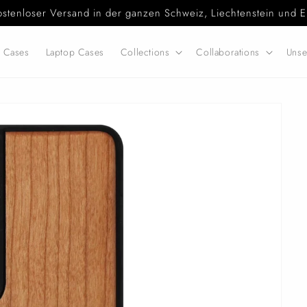
ostenloser Versand in der ganzen Schweiz, Liechtenstein und E
d Cases
Laptop Cases
Collections
Collaborations
Unse