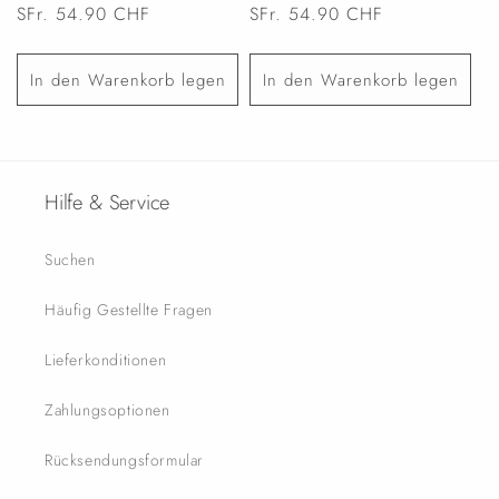
Normaler
SFr. 54.90 CHF
Normaler
SFr. 54.90 CHF
Preis
Preis
In den Warenkorb legen
In den Warenkorb legen
Hilfe & Service
Suchen
Häufig Gestellte Fragen
Lieferkonditionen
Zahlungsoptionen
Rücksendungsformular