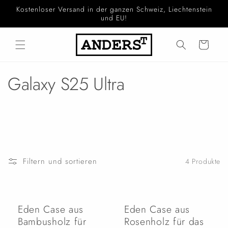
Direkt
Kostenloser Versand in der ganzen Schweiz, Liechtenstein
zum
und EU!
Inhalt
Warenkorb
K
Galaxy S25 Ultra
a
t
e
g
Filtern und sortieren
4 Produkte
o
r
Eden Case aus
Eden Case aus
i
Bambusholz für
Rosenholz für das