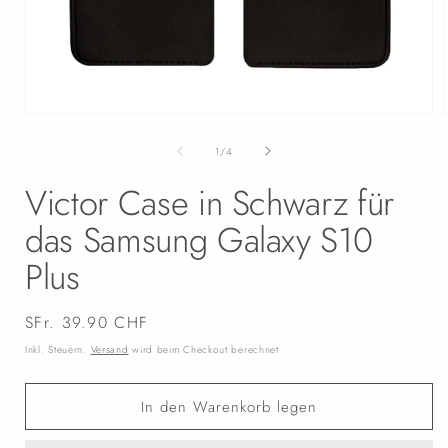
Medien
1
in
i
von
1
/
4
Modal
öffnen
Victor Case in Schwarz für
das Samsung Galaxy S10
Plus
Normaler
SFr. 39.90 CHF
Preis
Inkl. Steuern.
Versand
wird beim Checkout berechnet
In den Warenkorb legen