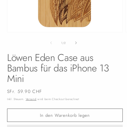
Medien
1
in
i
von
1
/
2
Modal
öffnen
Löwen Eden Case aus
Bambus für das iPhone 13
Mini
Normaler
SFr. 59.90 CHF
Preis
Inkl. Steuern.
Versand
wird beim Checkout berechnet
In den Warenkorb legen