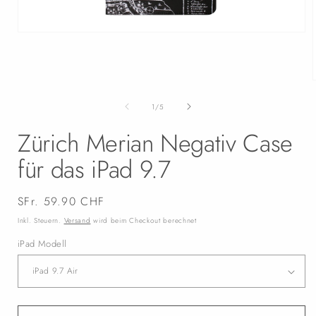
Medien
1
in
Modal
öffnen
i
von
1
/
5
Zürich Merian Negativ Case
für das iPad 9.7
Normaler
SFr. 59.90 CHF
Preis
Inkl. Steuern.
Versand
wird beim Checkout berechnet
iPad Modell