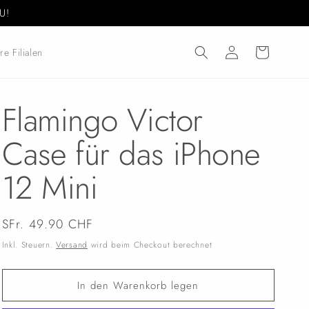
U!
Einloggen
Warenkorb
re Filialen
Flamingo Victor
Case für das iPhone
12 Mini
Normaler
SFr. 49.90 CHF
Preis
Inkl. Steuern.
Versand
wird beim Checkout berechnet
In den Warenkorb legen