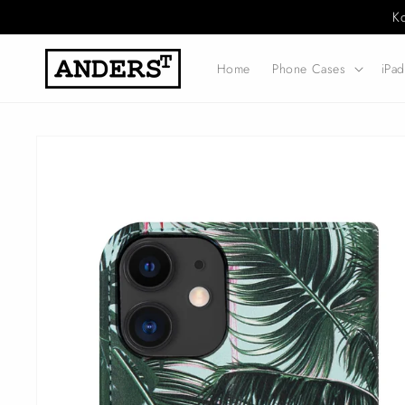
Direkt
K
zum
Inhalt
Home
Phone Cases
iPa
Zu
Produktinformationen
springen