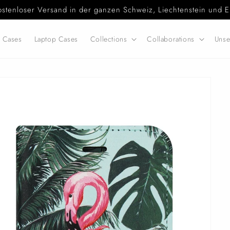
ostenloser Versand in der ganzen Schweiz, Liechtenstein und E
d Cases
Laptop Cases
Collections
Collaborations
Unse