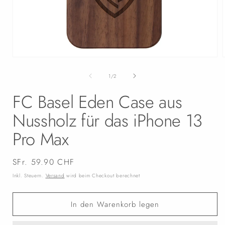
Medien
1
in
i
von
1
/
2
Modal
öffnen
FC Basel Eden Case aus
Nussholz für das iPhone 13
Pro Max
Normaler
SFr. 59.90 CHF
Preis
Inkl. Steuern.
Versand
wird beim Checkout berechnet
In den Warenkorb legen