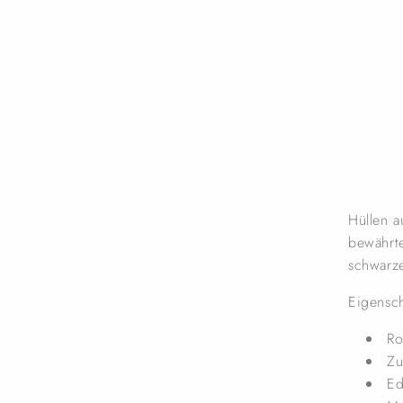
Hüllen a
bewährte
schwarz
Eigensch
Ro
Zu
Ed