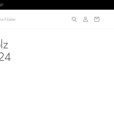
U!
Einloggen
Warenkorb
re Filialen
lz
S24