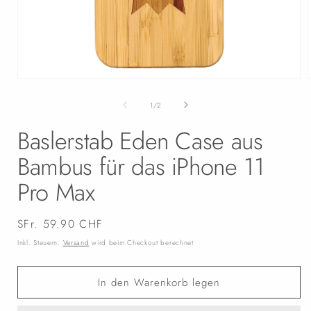
Medien
1
in
i
von
1
/
2
Modal
öffnen
Baslerstab Eden Case aus
Bambus für das iPhone 11
Pro Max
Normaler
SFr. 59.90 CHF
Preis
Inkl. Steuern.
Versand
wird beim Checkout berechnet
In den Warenkorb legen