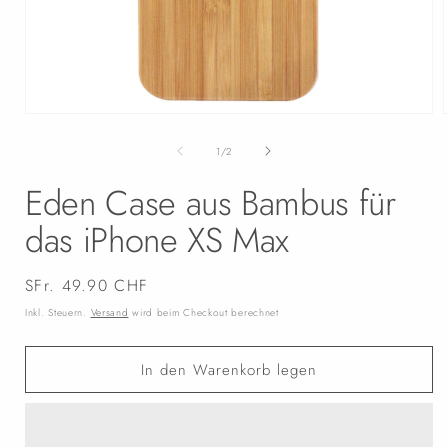
Medien
1
in
i
von
1
/
2
Modal
öffnen
Eden Case aus Bambus für
das iPhone XS Max
Normaler
SFr. 49.90 CHF
Preis
Inkl. Steuern.
Versand
wird beim Checkout berechnet
In den Warenkorb legen