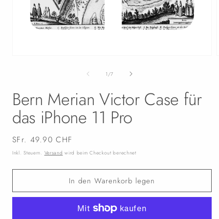
Medien
1
in
i
von
1
/
7
Modal
öffnen
Bern Merian Victor Case für
das iPhone 11 Pro
Normaler
SFr. 49.90 CHF
Preis
Inkl. Steuern.
Versand
wird beim Checkout berechnet
In den Warenkorb legen