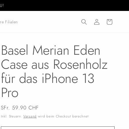
U!
Einloggen
Warenkorb
re Filialen
Basel Merian Eden
Case aus Rosenholz
für das iPhone 13
Pro
Normaler
SFr. 59.90 CHF
Preis
Inkl. Steuern.
Versand
wird beim Checkout berechnet