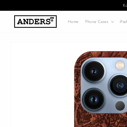
Direkt
K
zum
Inhalt
Home
Phone Cases
iPa
Zu
Produktinformationen
springen