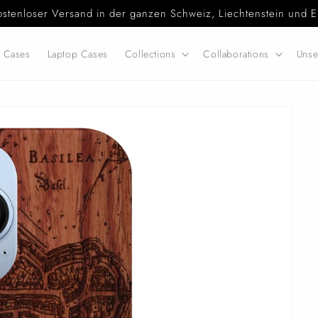
ostenloser Versand in der ganzen Schweiz, Liechtenstein und E
d Cases
Laptop Cases
Collections
Collaborations
Unse