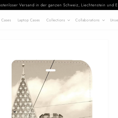
ostenloser Versand in der ganzen Schweiz, Liechtenstein und E
d Cases
Laptop Cases
Collections
Collaborations
Unse