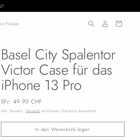
U!
Einloggen
Warenkorb
re Filialen
Basel City Spalentor
Victor Case für das
iPhone 13 Pro
Normaler
SFr. 49.90 CHF
Preis
Inkl. Steuern.
Versand
wird beim Checkout berechnet
In den Warenkorb legen