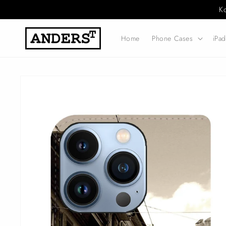
Direkt
K
zum
Inhalt
Home
Phone Cases
iPa
Zu
Produktinformationen
springen