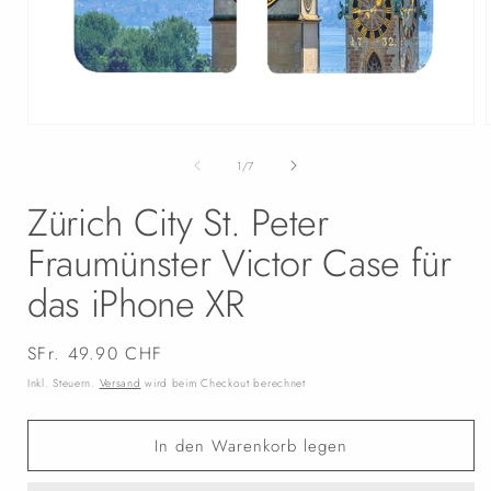
Medien
1
in
i
von
1
/
7
Modal
öffnen
Zürich City St. Peter
Fraumünster Victor Case für
das iPhone XR
Normaler
SFr. 49.90 CHF
Preis
Inkl. Steuern.
Versand
wird beim Checkout berechnet
In den Warenkorb legen